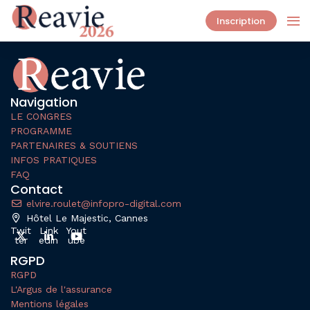
Inscription
Navigation
LE CONGRES
PROGRAMME
PARTENAIRES & SOUTIENS
INFOS PRATIQUES
FAQ
Contact
elvire.roulet@infopro-digital.com
Hôtel Le Majestic, Cannes
Twit
Link
Yout
ter
edin
ube
RGPD
RGPD
L'Argus de l'assurance
Mentions légales