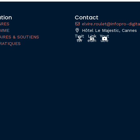
tion
Contact
GRES
elvire.roulet@infopro-digit
MME
Hôtel Le Majestic, Cannes
Twit
Link
Yout
IRES & SOUTIENS
ter
edin
ube
RATIQUES