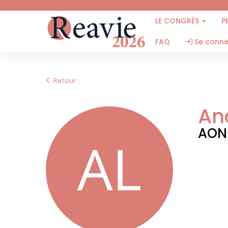
LE CONGRÈS
P
FAQ
Se conne
Retour
An
AON